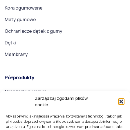
Koła ogumowane
Maty gumowe
Ochraniacze dętek z gumy
Dętki
Membrany
Półprodukty
Mieszanki gumowe
Zarządzaj zgodami plików
cookie
Badania
Aby zapewnić jak najlepsze wrażenia, korzystamy z technologii, takich jak
pliki cookie, do przechowywania i/lub uzyskiwania dostępu do informacji o
Badania Laboratoryjne mieszanek gumowych i
urządzeniu. Zgoda na te technologie pozwoli nam przetwarzać dane, takie