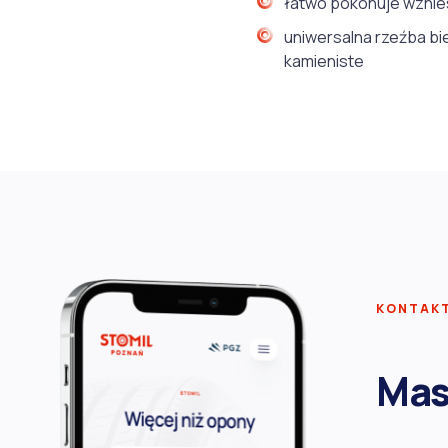
łatwo pokonuje wznies
uniwersalna rzeźba bi
kamieniste
KONTAK
Mas