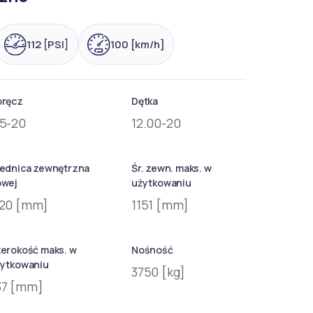
112 [PSI]
100 [km/h]
bręcz
Dętka
.5-20
12.00-20
ednica zewnętrzna
Śr. zewn. maks. w
owej
użytkowaniu
120 [mm]
1151 [mm]
erokość maks. w
Nośność
ytkowaniu
3750 [kg]
37 [mm]