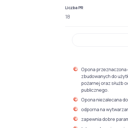
Liczba PR
18
Opona przeznaczona d
zbudowanych do użytku
pożarnej oraz służb 
publicznego.
Opona niezalecana do
odporna na wytwarzan
zapewnia dobre param