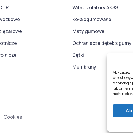
 OTR
Wibroizolatory AKSS
 wózkowe
Koła ogumowane
cięzarowe
Maty gumowe
lotnicze
Ochraniacze dętek z gumy
olnicze
Dętki
Membrany
Aby zapewnić
przechowywa
technologie
lub unikalne
może niekorz
Ak
 i Cookies