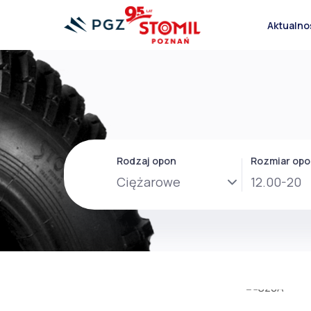
Aktualno
Opony OTR
Amortyzatory 
Opony wózkowe
Wibroizolatory 
Rodzaj opon
Rozmiar op
Opony ciężarowe
Koła ogumowa
Opony lotnicze
Maty gumowe
Opony rolnicze
Membrany
Dętki
Ochraniacze dę