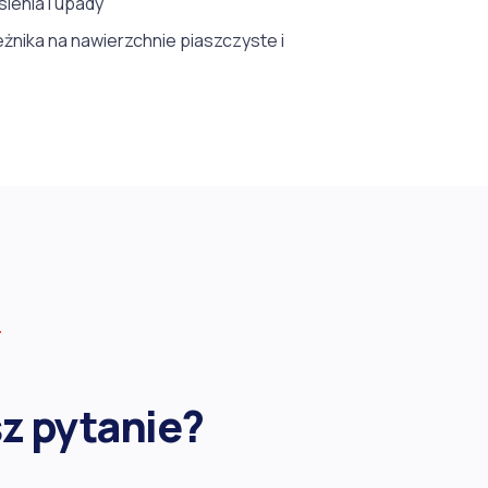
ienia i upady
eżnika na nawierzchnie piaszczyste i
T
z pytanie?