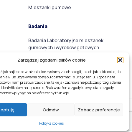
Mieszanki gumowe
Badania
Badania Laboratoryjne mieszanek
gumowych i wyrobów gotowych
Zarządzaj zgodami plików cookie
 jak najlepsze wrażenia, korzystamy z technologii, takich jak pliki cookie, do
nia i/lub uzyskiwania dostępu do informacji o urządzeniu. Zgoda na te
 pozwoli nam przetwarzać dane, takie jak zachowanie podczas przeglądania
 identyfikatory na tej stronie. Brak wyrażenia zgody lub wycofanie zgody
ystnie wpłynąć na niektóre cechy i funkcje.
ceptuję
Odmów
Zobacz preferencje
studio kreacja
Polityka cookies