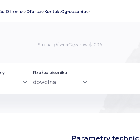
O firmie
Oferta
Ogłoszenia
ści
Kontakt
Strona główna
Ciężarowe
U20A
LORD
Mieszanki gumowe
AKSS
ony
Rzeźba bieżnika
ne
tek
Parametry techni