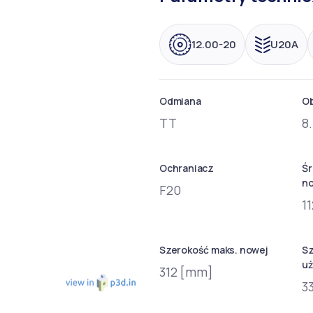
12.00-20
U20A
Odmiana
O
TT
8
Ochraniacz
Śr
n
F20
1
Szerokość maks. nowej
Sz
uż
312 [mm]
3